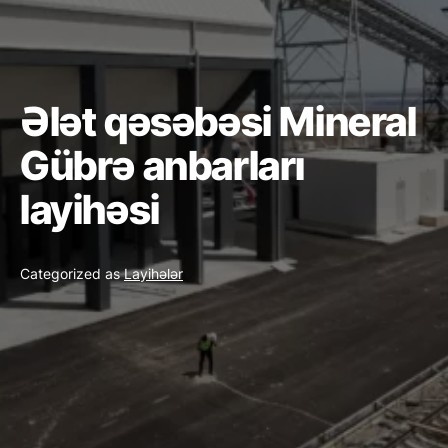
Ələt qəsəbəsi Mineral
Gübrə anbarları
layihəsi
Categorized as
Layihələr