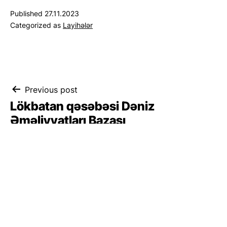
Published
27.11.2023
Categorized as
Layihələr
Yazı
Previous post
Lökbatan qəsəbəsi Dəniz
naviqasiyası
Əməliyyatları Bazası
Next post
Ələt qəsəbəsi Ağır Yüklər Terminalı
layihəsi