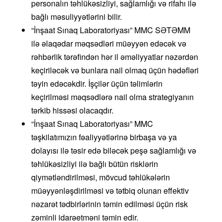
personalın təhlükəsizliyi, sağlamlığı və rifahı ilə
bağlı məsuliyyətlərini bilir.
“İnşaat Sınaq Laboratoriyası” MMC SƏTƏMM
ilə əlaqədar məqsədləri müəyyən edəcək və
rəhbərlik tərəfindən hər il əməliyyatlar nəzərdən
keçiriləcək və bunlara nail olmaq üçün hədəfləri
təyin edəcəkdir. İşçilər üçün təlimlərin
keçirilməsi məqsədlərə nail olma strategiyanın
tərkib hissəsi olacaqdır.
“İnşaat Sınaq Laboratoriyası” MMC
təşkilatımızın fəaliyyətlərinə birbaşa və ya
dolayısı ilə təsir edə biləcək peşə sağlamlığı və
təhlükəsizliyi ilə bağlı bütün risklərin
qiymətləndirilməsi, mövcud təhlükələrin
müəyyənləşdirilməsi və tətbiq olunan effektiv
nəzarət tədbirlərinin təmin edilməsi üçün risk
zəminli idarəetməni təmin edir.