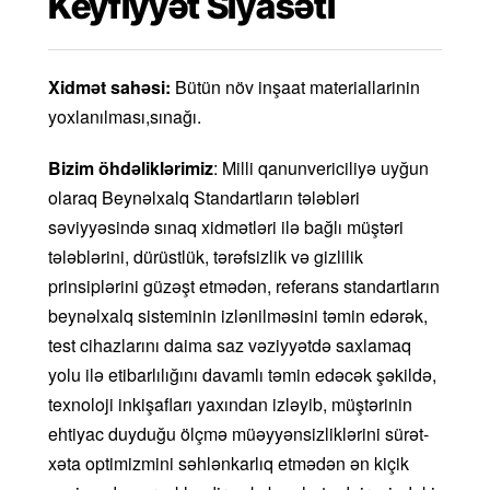
Keyfiyyət Siyasəti
Xidmət sahəsi:
Bütün növ inşaat materiallarinin
yoxlanılması,sınağı.
Bizim öhdəliklərimiz
: Milli qanunvericiliyə uyğun
olaraq Beynəlxalq Standartların tələbləri
səviyyəsində sınaq xidmətləri ilə bağlı müştəri
tələblərini, dürüstlük, tərəfsizlik və gizlilik
prinsiplərini güzəşt etmədən, referans standartların
beynəlxalq sisteminin izlənilməsini təmin edərək,
test cihazlarını daima saz vəziyyətdə saxlamaq
yolu ilə etibarlılığını davamlı təmin edəcək şəkildə,
texnoloji inkişafları yaxından izləyib, müştərinin
ehtiyac duyduğu ölçmə müəyyənsizliklərini sürət-
xəta optimizmini səhlənkarlıq etmədən ən kiçik