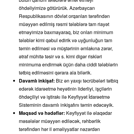
öhdəliyimizə götürürük. Azərbaycan
Respublikasının dövlət orqanları tərəfindən
müəyyən edilmiş rəsmi tələblərə tam riayət
etməyimizə baxmayaraq, biz onları minimum
tələblər kimi qəbul edirik və uyğunluğun tam
təmin edilməsi və müştərinin əmlakına zərər,
ətraf mühitə təsir və s. kimi digər riskləri
minimuma endirmək üçün daha ciddi tələblərin
tətbiq edilməsini qərara ala bilərik.
Davamlı inkişaf:
Biz ən yaxşı təcrübələri tətbiq
edərək idarəetmə heyətinin liderliyi, işçilərin
öhdəçiliyi və iştirakı ilə Keyfiyyət İdarəetmə
Sisteminin davamlı inkişafını təmin edəcəyik.
Məqsəd və hədəflər
:
Keyfiyyət ilə əlaqədar
məsələlər müəyyən ediləcək, rəhbərlik
tərəfindən hər il əməliyyatlar nəzərdən