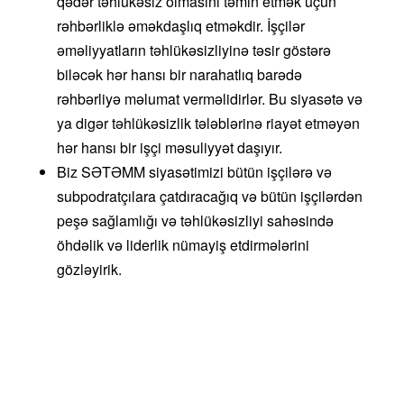
qədər təhlükəsiz olmasını təmin etmək üçün
rəhbərliklə əməkdaşlıq etməkdir. İşçilər
əməliyyatların təhlükəsizliyinə təsir göstərə
biləcək hər hansı bir narahatlıq barədə
rəhbərliyə məlumat verməlidirlər. Bu siyasətə və
ya digər təhlükəsizlik tələblərinə riayət etməyən
hər hansı bir işçi məsuliyyət daşıyır.
Biz SƏTƏMM siyasətimizi bütün işçilərə və
subpodratçılara çatdıracağıq və bütün işçilərdən
peşə sağlamlığı və təhlükəsizliyi sahəsində
öhdəlik və liderlik nümayiş etdirmələrini
gözləyirik.