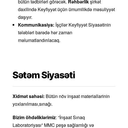
bütün tədbirləri görəcək.
Rəhbərlik
şirkət
daxilində Keyfiyyət üçün ümumilikdə məsuliyyət
daşıyır.
Kommunikasiya:
İşçilər Keyfiyyət Siyasətinin
tələbləri barədə hər zaman
məlumatlandırılacaq.
Sətəm Siyasəti
Xidmət sahəsi:
Bütün növ inşaat materiallarinin
yoxlanılması,sınağı.
Bizim öhdəliklərimiz
: “İnşaat Sınaq
Laboratoriyası” MMC peşə sağlamlığı və