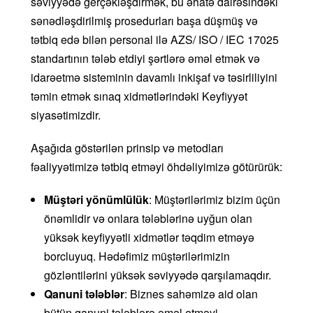
səviyyədə gerçəkləşdirmək, bu əhatə dairəsindəki
sənədləşdirilmiş prosedurları başa düşmüş və
tətbiq edə bilən personal ilə AZS/ ISO / IEC 17025
standartının tələb etdiyi şərtlərə əməl etmək və
idarəetmə sisteminin davamlı inkişaf və təsirliliyini
təmin etmək sınaq xidmətlərindəki Keyfiyyət
siyasətimizdir.
Aşağıda göstərilən prinsip və metodları
fəaliyyətimizə tətbiq etməyi öhdəliyimizə götürürük:
M
üş
t
ə
ri
y
ö
n
ü
ml
ü
l
ü
k
: Müştərilərimiz bizim üçün
önəmlidir və onlara tələblərinə uyğun olan
yüksək keyfiyyətli xidmətlər təqdim etməyə
borcluyuq. Hədəfimiz müştərilərimizin
gözləntilərini yüksək səviyyədə qarşılamaqdır.
Qanuni tələblər
: Biznes sahəmizə aid olan
bütün qanuni tələblərə əməl etməyi