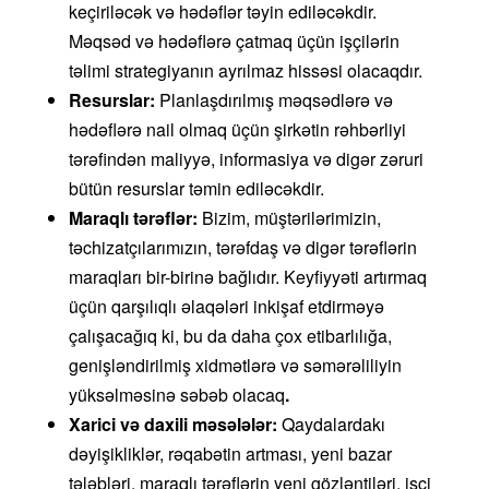
keçiriləcək və hədəflər təyin ediləcəkdir.
Məqsəd və hədəflərə çatmaq üçün işçilərin
təlimi strategiyanın ayrılmaz hissəsi olacaqdır.
Resurslar:
Planlaşdırılmış məqsədlərə və
hədəflərə nail olmaq üçün şirkətin rəhbərliyi
tərəfindən maliyyə, informasiya və digər zəruri
bütün resurslar təmin ediləcəkdir.
Maraqlı tərəflər:
Bizim, müştərilərimizin,
təchizatçılarımızın, tərəfdaş və digər tərəflərin
maraqları bir-birinə bağlıdır. Keyfiyyəti artırmaq
üçün qarşılıqlı əlaqələri inkişaf etdirməyə
çalışacağıq ki, bu da daha çox etibarlılığa,
genişləndirilmiş xidmətlərə və səmərəliliyin
yüksəlməsinə səbəb olacaq
.
Xarici və daxili məsələlər:
Qaydalardakı
dəyişikliklər, rəqabətin artması, yeni bazar
tələbləri, maraqlı tərəflərin yeni gözləntiləri, işçi