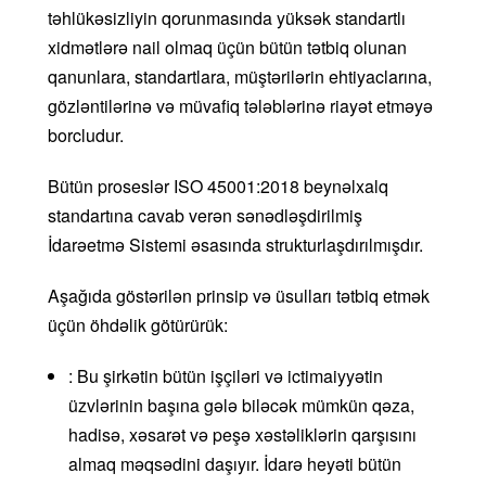
təhlükəsizliyin qorunmasında yüksək standartlı
xidmətlərə nail olmaq üçün bütün tətbiq olunan
qanunlara, standartlara, müştərilərin ehtiyaclarına,
gözləntilərinə və müvafiq tələblərinə riayət etməyə
borcludur.
Bütün proseslər ISO 45001:2018 beynəlxalq
standartına cavab verən sənədləşdirilmiş
İdarəetmə Sistemi əsasında strukturlaşdırılmışdır.
Aşağıda göstərilən prinsip və üsulları tətbiq etmək
üçün öhdəlik götürürük:
: Bu şirkətin bütün işçiləri və ictimaiyyətin
üzvlərinin başına gələ biləcək mümkün qəza,
hadisə, xəsarət və peşə xəstəliklərin qarşısını
almaq məqsədini daşıyır. İdarə heyəti bütün