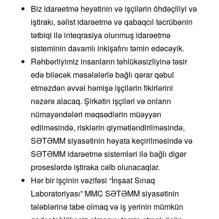
Biz idarəetmə heyətinin və işçilərin öhdəçiliyi və
iştirakı, səlist idarəetmə və qabaqcıl təcrübənin
tətbiqi ilə inteqrasiya olunmuş idarəetmə
sisteminin davamlı inkişafını təmin edəcəyik.
Rəhbərliyimiz insanların təhlükəsizliyinə təsir
edə biləcək məsələlərlə bağlı qərar qəbul
etməzdən əvvəl həmişə işçilərin fikirlərini
nəzərə alacaq. Şirkətin işçiləri və onların
nümayəndələri məqsədlərin müəyyən
edilməsində, risklərin qiymətləndirilməsində,
SƏTƏMM siyasətinin həyata keçirilməsində və
SƏTƏMM idarəetmə sistemləri ilə bağlı digər
proseslərdə iştiraka cəlb olunacaqlar.
Hər bir işçinin vəzifəsi “İnşaat Sınaq
Laboratoriyası” MMC SƏTƏMM siyasətinin
tələblərinə tabe olmaq və iş yerinin mümkün