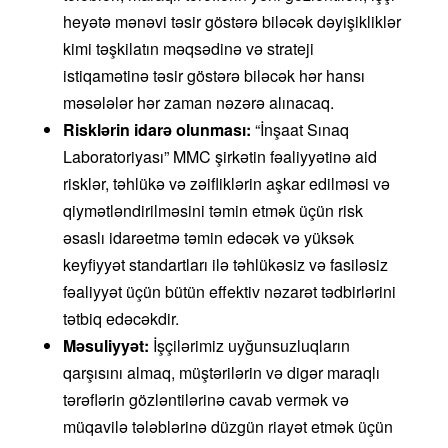
heyətə mənəvi təsir göstərə biləcək dəyişikliklər
kimi təşkilatın məqsədinə və strateji
istiqamətinə təsir göstərə biləcək hər hansı
məsələlər hər zaman nəzərə alınacaq.
Risklərin idarə olunması:
“İnşaat Sınaq
Laboratoriyası” MMC şirkətin fəaliyyətinə aid
risklər, təhlükə və zəifliklərin aşkar edilməsi və
qiymətləndirilməsini təmin etmək üçün risk
əsaslı idarəetmə təmin edəcək və yüksək
keyfiyyət standartları ilə təhlükəsiz və fasiləsiz
fəaliyyət üçün bütün effektiv nəzarət tədbirlərini
tətbiq edəcəkdir.
Məsuliyyət:
İşçilərimiz uyğunsuzluqların
qarşısını almaq, müştərilərin və digər maraqlı
tərəflərin gözləntilərinə cavab vermək və
müqavilə tələblərinə düzgün riayət etmək üçün